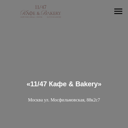
кр
«11/47 Кафе & Bakery»
а
са
Москва ул. Мосфильмовская, 88к2с7